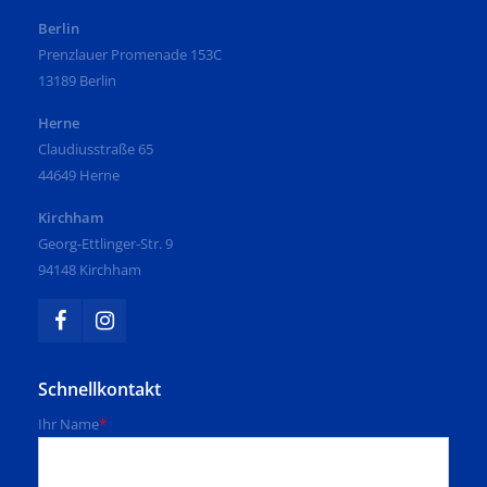
Berlin
Prenzlauer Promenade 153C
13189 Berlin
Herne
Claudiusstraße 65
44649 Herne
Kirchham
Georg-Ettlinger-Str. 9
94148 Kirchham
Schnellkontakt
Ihr Name
*