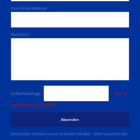
Ihre E-Mail-Adresse
*
Nachricht
*
Sicherheitsfrage
*
Was ist
die Summe aus 2 und 9?
Absenden
Ihre Daten sind bei uns in sicheren Händen - bitte beachten Sie