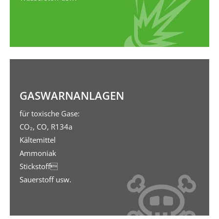
GAS­WARN­ANLAGEN
für toxische Gase:
CO₂, CO, R134a
Kältemittel
Ammoniak
Stickstoff
Sauerstoff usw.