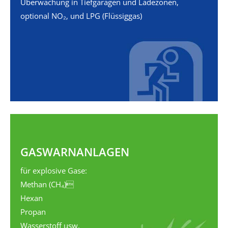
Überwachung in Tiefgaragen und Ladezonen,
optional NO₂‚ und LPG (Flüssiggas)
GAS­WARNANLAGEN
für explosive Gase:
Methan (CH₄)
Hexan
Propan
Wasserstoff usw.