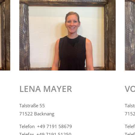
LENA MAYER
V
Talstraße 55
Tals
71522 Backnang
7152
Telefon +49 7191 58679
Tele
Telefax +49 7191 51250
Tele