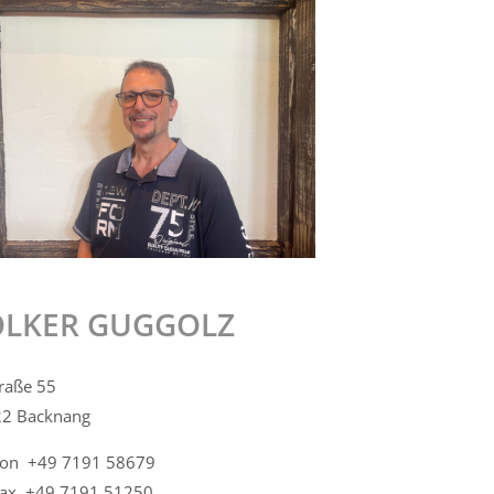
OLKER GUGGOLZ
traße 55
2 Backnang
fon +49 7191 58679
fax +49 7191 51250