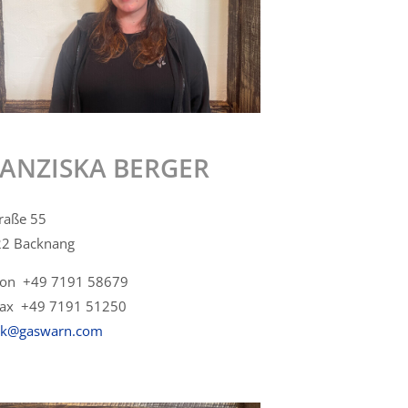
ANZISKA BERGER
traße 55
2 Backnang
fon +49 7191 58679
fax +49 7191 51250
ck@gaswarn.com