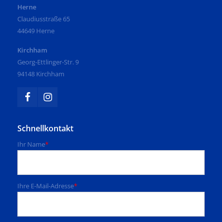
Herne
Claudiusstraße 65
44649 Herne
Kirchham
Georg-Ettlinger-Str. 9
94148 Kirchham
Schnellkontakt
Ihr Name
*
Ihre E-Mail-Adresse
*