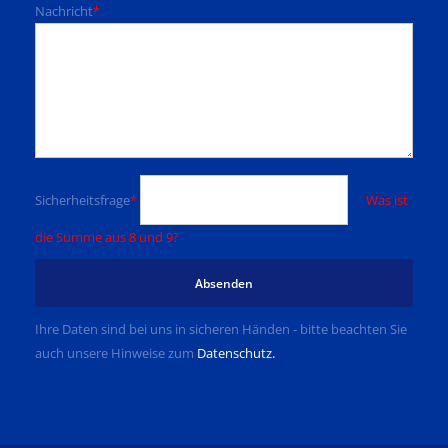
Nachricht
*
Sicherheitsfrage
*
Was ist
die Summe aus 8 und 9?
Absenden
Ihre Daten sind bei uns in sicheren Händen - bitte beachten Sie
auch unsere Hinweise zum
Datenschutz.